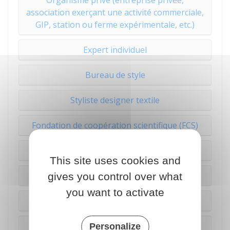
Organisme privé (entreprise privée,
association exerçant une activité commerciale,
GIP, station ou ferme expérimentale, etc.)
Expert individuel
Bureau de style
Styliste designer textile
Fondation de coopération scientifique (FCS)
Fondation reconnue d'utilité publique (FRUP)
This site uses cookies and
Structure adossée
gives you control over what
you want to activate
Centre de ressources technologiques (CRT)
Structure de recherche sous contrat (SRC)
Personalize