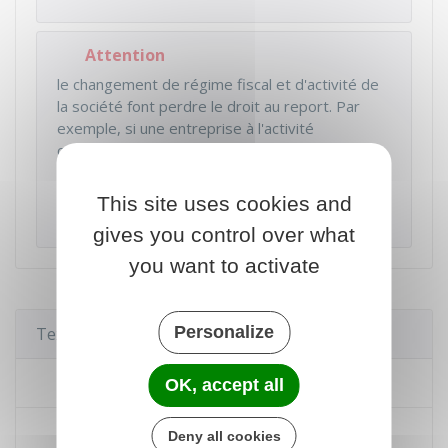
Attention
le changement de régime fiscal et d'activité de
la société font perdre le droit au report. Par
exemple, si une entreprise à l'activité
commerciale est transformée en holding, elle
change d'activité et elle ne pourra pas enlever le
déficit de son activité précédente sur son
This site uses cookies and
résultat présent.
gives you control over what
you want to activate
Personalize
Textes de référence
Code général des impôts : article 209
OK, accept all
Code général des impôts : article 220
Deny all cookies