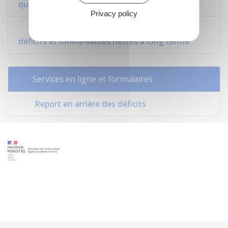
quinquies
Privacy policy
Bofip-Impôts n°BOI-IS-DEF relatif aux
déficits et moins-values nettes à long terme
Services en ligne et formulaires
Report en arrière des déficits