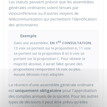
Les statuts peuvent prévoir que les assemblées
générales ordinaires soient tenues par
visioconférence ou d'autres moyens de
télécommunication qui permettent l'identification
des actionnaires.
Exemple
RE
Dans une assemblée,
EN 1
CONSULTATION
,
13 voix se portent sur la proposition A, 11 voix
se portent sur la proposition B et 6 voix se
portent sur la proposition C. Pour obtenir la
majorité absolue, il aurait fallut qu'une des
propositions remportent 16 voix ou plus.
Aucune décision n'est adoptée.
La réunion d'une assemblée générale ordinaire
est
uniquement obligatoire
pour l'approbation
des comptes annuels de la société. Pour les autres
types de décisions il peut être prévu qu'elles