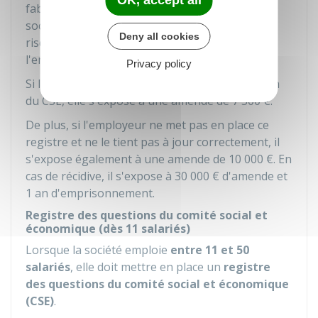
OK, accept all
fabrication utilisés ou mis en œuvre dans la
société pour laquelle il travaille font peser un
Deny all cookies
risque grave sur la santé publique ou
l'environnement.
Privacy policy
Si la société ne met pas ce registre à disposition
du CSE, elle s'expose à une amende de
7 500 €
.
De plus, si l'employeur ne met pas en place ce
registre et ne le tient pas à jour correctement, il
s'expose également à une amende de
10 000 €
. En
cas de récidive, il s'expose à
30 000 €
d'amende et
1 an d'emprisonnement.
Registre des questions du comité social et
économique (dès 11 salariés)
Lorsque la société emploie
entre 11 et 50
salariés
, elle doit mettre en place un
registre
des questions du comité social et économique
(CSE)
.