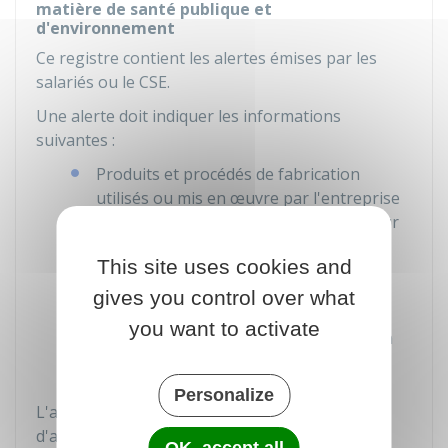
matière de santé publique et
d'environnement
Ce registre contient les alertes émises par les
salariés ou le
CSE
.
Une alerte doit indiquer les informations
suivantes :
Produits et procédés de fabrication
utilisés ou mis en œuvre par l'entreprise
et qui peuvent présenter un risque pour
la santé publique ou l'environnement
This site uses cookies and
Conséquences possibles sur la santé
gives you control over what
publique ou l'environnement
you want to activate
Toute information utile à l'appréciation
de l'alerte
Personalize
L'alerte peut être donnée lorsque le lanceur
d'alerte estime que les produits ou procédés de