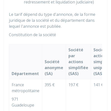
redressement et liquidation judiciaire)
Le tarif dépend du type d'annonce, de la forme
juridique de la société et du département dans
lequel l'annonce est publiée.
Constitution de la société
Société
Société 
par
actions
Société
actions
simplifi
anonyme
simplifiée
uniperso
Département
(SA)
(SAS)
(SASU)
France
395 €
197 €
141 €
métropolitaine
971
Guadeloupe