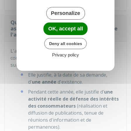
Personalize
Quelles conditions doit remplir une
association de consommateurs pour que
OK, accept all
l'agrément lui soit accordé ?
Deny all cookies
L'agrément est accordé à une association de
Privacy policy
consommateurs qui répond aux 3 conditions
suivantes :
Elle justifie, à la date de sa demande,
d'
une année
d'existence.
Pendant cette année, elle justifie d'
une
activité réelle de défense des intérêts
des consommateurs
(réalisation et
diffusion de publications, tenue de
réunions d'information et de
permanences).