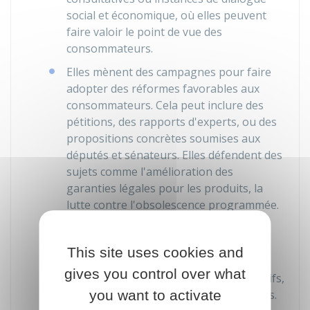
social et économique, où elles peuvent
faire valoir le point de vue des
consommateurs.
Elles mènent des campagnes
pour faire
adopter des réformes favorables aux
consommateurs. Cela peut inclure des
pétitions, des rapports d'experts, ou des
propositions concrètes soumises aux
députés et sénateurs. Elles défendent des
sujets comme l'amélioration des
garanties légales pour les produits, la
lutte contre l'obsolescence programmée.
Elles organisent des campagnes
d'information
destinées à mobiliser
This site uses cookies and
l'opinion publique autour de certains
gives you control over what
enjeux, comme les frais bancaires abusifs,
you want to activate
ou les pratiques commerciales déloyales.