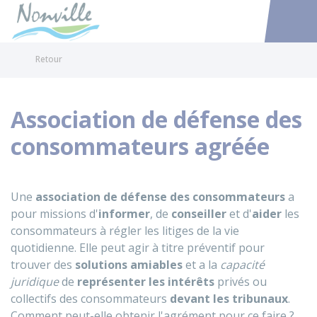
Nonville
Accéder au
Retour
Association de défense des
consommateurs agréée
Une
association de défense des consommateurs
a
pour missions d'
informer
, de
conseiller
et d'
aider
les
consommateurs à régler les litiges de la vie
quotidienne
. Elle peut agir à titre préventif pour
trouver des
solutions amiables
et a la
capacité
juridique
de
représenter les intérêts
privés ou
collectifs des consommateurs
devant les tribunaux
.
Comment peut-elle obtenir l'agrément pour ce faire ?