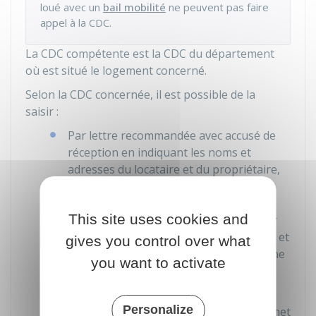
loué avec un
bail mobilité
ne peuvent pas faire
appel à la CDC.
La
CDC
compétente est la CDC du département
où est situé le logement concerné.
Selon la CDC concernée, il est possible de la
saisir :
Par lettre recommandée avec accusé de
réception en indiquant les noms et
adresses du locataire et du propriétaire,
l'objet du litige, et en fournissant
notamment la copie du bail, les
This site uses cookies and
documents utiles pour étayer le dossier
(état des lieux, mails, courriers, plans...), et
gives you control over what
les éléments de référence s'il s'agit d'une
you want to activate
augmentation de loyer sous-évalué
Par courrier, à l'aide d'un formulaire à
Personalize
imprimer, et disponible sur le site internet