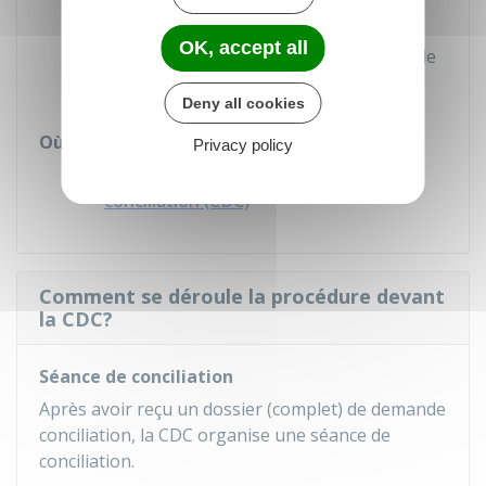
de la CDC
OK, accept all
À l'aide du formulaire en ligne disponible
sur le site internet de la CDC.
Deny all cookies
Où s'adresser ?
Privacy policy
Commission départementale de
conciliation (CDC)
Comment se déroule la procédure devant
la CDC?
Séance de conciliation
Après avoir reçu un dossier (complet) de demande
conciliation, la
CDC
organise une séance de
conciliation.