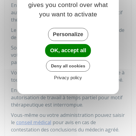
gives you control over what
En cas de refus de vous y soumettre, votre
autorisation de travail à temps partiel pour motif
you want to activate
thérapeutique est interrompue.
Le médecin agréé rend un avis sur votre demande
Personalize
de prolongation.
Son avis porte sur la justification médicale de
OK, accept all
votre demande, la quotité de travail à temps
partiel et la durée du temps partiel demandées.
Deny all cookies
Votre administration peut aussi vous soumettre à
Privacy policy
tout moment à un examen par un médecin agréé.
En cas de refus de vous y soumettre, votre
autorisation de travail à temps partiel pour motif
thérapeutique est interrompue.
Vous-même ou votre administration pouvez saisir
le
conseil médical
pour avis en cas de
contestation des conclusions du médecin agréé.