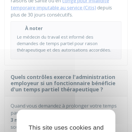
raisons de santé ou en
congé pour invalidité
temporaire imputable au service (Citis)
depuis
plus de 30 jours consécutifs.
À noter
Le médecin du travail est informé des
demandes de temps partiel pour raison
thérapeutique et des autorisations accordées.
Quels contrôles exerce l'administration
employeur si un fonctionnaire bénéficie
d'un temps partiel thérapeutique ?
Quand vous demandez à prolonger votre temps
partiel pour raison thérapeutique
au-delà de
3 mois
, votre administration employeur vous
soumet à un
examen
par un médecin agréé.
This site uses cookies and