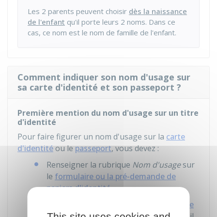
Les 2 parents peuvent choisir
dès la naissance
de l'enfant
qu'il porte leurs 2 noms. Dans ce
cas, ce nom est le nom de famille de l'enfant.
Comment indiquer son nom d'usage sur
sa carte d'identité et son passeport ?
Première mention du nom d'usage sur un titre
d'identité
Pour faire figurer un nom d'usage sur la
carte
d'identité
ou le
passeport
, vous devez :
Renseigner la rubrique
Nom d'usage
sur
le
formulaire ou la pré-demande de
papiers d'identité
Vérifier si
l'état civil du lieu de naissance
This site uses cookies and
est dématérialisé
. Si ce n'est pas le cas, il