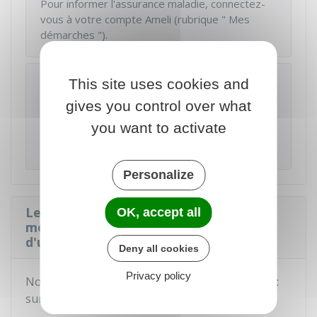
Pour informer l'assurance maladie, connectez-
vous à votre compte Ameli (rubrique " Mes
démarches ").
À savoir
This site uses cookies and
Si vous ne souhaitez plus que le nom d'usage
gives you control over what
soit utilisé, il suffit
D'INFORMER VOS
you want to activate
INTERLOCUTEURS
. Vous n'avez pas besoin de
fournir un justificatif.
Personalize
Le nom de famille d'un enfant est-il
OK, accept all
modifié si ses parents ont un nom
d'usage ?
Deny all cookies
Privacy policy
Non, le choix d'un nom d'usage n'a
aucun effet
sur le
nom de famille
de votre enfant commun.