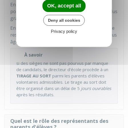
En cas d'égalité des restes, le siège restant à
OK, accept all
pourvoir est attribué à la liste qui a obtenu le plus
grand nombre de suffrages.
Deny all cookies
En cas d'égalité du nombre de suffrages, le siège
Privacy policy
restant à pourvoir est attribué au candidat le plus
âgé.
À savoir
si des sièges ne sont pas pourvus par manque
de candidats, le directeur d'école procède à un
TIRAGE AU SORT
parmi les parents d'élèves
volontaires admissibles. Le tirage au sort doit
être organisé dans un délai de 5
jours ouvrables
après les résultats.
Quel est le rôle des représentants des
parents d'élèves ?