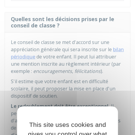
Quelles sont les décisions prises par le
conseil de classe ?
Le conseil de classe se met d'accord sur une
appréciation générale qui sera inscrite sur le
bilan
périodique
de votre enfant. Il peut lui attribuer
une mention inscrite au règlement intérieur (par
exemple :
encouragements
,
félicitations
).
S'il estime que votre enfant est en difficulté
scolaire, il peut proposer la mise en place d'un
dispositif de soutien.
Le redoublement doit être exceptionnel.
Il
peut être prononcé lorsqu'un dispositif
d'accompagnement pédagogique n'a pas permis
This site uses cookies and
de mettre fin aux difficultés importantes
gives you control over what