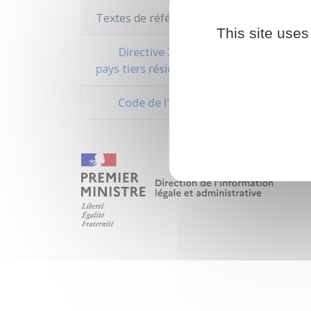
Textes de référence
This site uses
Directive 2003/109/CE du 25 novembre
pays tiers résidents de longue durée
Code de l'entrée et du séjour des étra