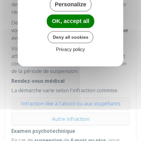
devez passer un
contrôle médical
pour pouvoir
Personalize
récupérer votre permis de conduire.
OK, accept all
De plus, si la suspension est de 6 mois ou plus,
vous devez passer un
examen psychotechnique
avant de passer le contrôle médical.
Deny all cookies
Vous devez passer le contrôle médical sans
Privacy policy
attendre la fin de la période de suspension. Il est
conseillé de le réaliser environ 1 mois avant la fin
de la période de suspension.
Rendez-vous médical
La démarche varie selon l'infraction commise.
Infraction liée à l'alcool ou aux stupéfiants
Autre infraction
Examen psychotechnique
En cas de
suspension
de
6 mois ou plus
, vous