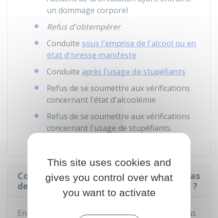
un dommage corporel
Refus d'obtempérer
Conduite
sous l'emprise de l'alcool ou en
état d'ivresse manifeste
Conduite
après l'usage de stupéfiants
Refus de se soumettre aux vérifications
concernant l'état d'alcoolémie
Refus de se soumettre aux vérifications
concernant l'usage de stupéfiants.
This site uses cookies and
Comment faire le contrôle médical en cas
gives you control over what
de suspension administrative du permis ?
you want to activate
En cas de
suspension supérieure à 1 mois
, vous