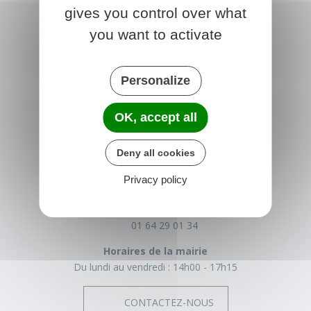
gives you control over what
you want to activate
Personalize
OK, accept all
NONVILLE
Deny all cookies
Place de la Mairie
Privacy policy
77140 nonville
France
01 64 29 01 34
Horaires de la mairie
Du lundi au vendredi :
14h00 - 17h15
CONTACTEZ-NOUS