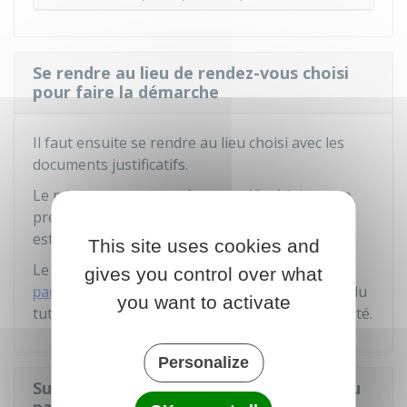
Se rendre au lieu de rendez-vous choisi
pour faire la démarche
Il faut ensuite se rendre au lieu choisi avec les
documents justificatifs.
Le mineur et son
représentant légal
doivent se
présenter
ensemble
au guichet. Leur présence
est indispensable.
This site uses cookies and
Le représentant légal doit exercer
l'autorité
gives you control over what
parentale
. Il peut s'agir du père, de la mère ou du
you want to activate
tuteur. Il doit présenter sa propre pièce d'identité.
Personalize
Suivre l'avancement de la fabrication du