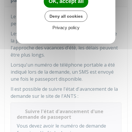
passeport
OK, accept all
Le passeport n'est pas fabriqué sur place. Il ne
Deny all cookies
peut donc pas être délivré immédiatement.
Privacy policy
Les délais de fabrication dépendent du lieu et de
la période de la demande. Par exemple, à
l'approche des vacances d'été, les délais peuvent
être plus longs.
Lorsqu'un numéro de téléphone portable a été
indiqué lors de la demande, un SMS est envoyé
une fois le passeport disponible.
Il est possible de suivre l'état d'avancement de la
demande sur le site de l'
ANTS
:
Suivre l'état d'avancement d'une
demande de passeport
Vous devez avoir le numéro de demande