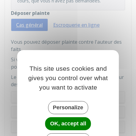
cours, que vous n'avez pas demandées.
Déposer plainte
Cas général
Escroquerie en ligne
Vous pouvez déposer plainte contre l'auteur des
faits.
Si vous ne connaissez pas son identité, vous
pouvez porter plainte contre X.
This site uses cookies and
Le dépôt de plainte peut se faire même si l'auteur
gives you control over what
des faits se trouve à l'étranger.
you want to activate
Sur place
Personalize
En ligne
OK, accept all
Par courrier