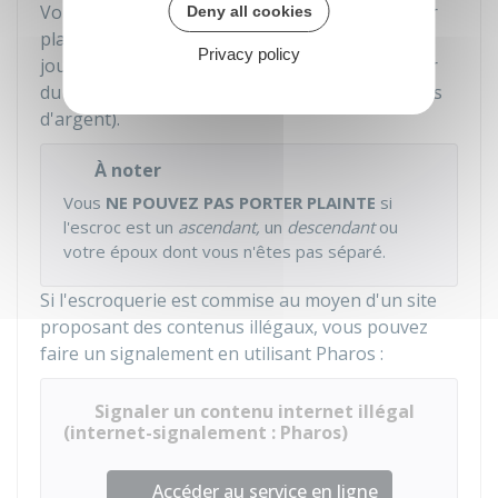
Vous disposez d'un délai de
6 ans
pour déposer
Deny all cookies
plainte. Ce délai commence à courir à partir du
Privacy policy
jour où le bien a été remis à l'escroc (ou à partir
du dernier versement, s'il y eu plusieurs remises
d'argent).
À noter
Vous
NE POUVEZ PAS PORTER PLAINTE
si
l'escroc est un
ascendant,
un
descendant
ou
votre époux dont vous n'êtes pas séparé.
Si l'escroquerie est commise au moyen d'un site
proposant des contenus illégaux, vous pouvez
faire un signalement en utilisant Pharos :
Signaler un contenu internet illégal
(internet-signalement : Pharos)
Accéder au service en ligne