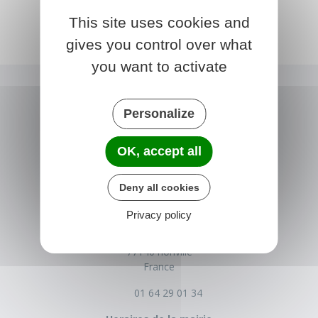
This site uses cookies and
gives you control over what
you want to activate
Personalize
OK, accept all
Deny all cookies
NONVILLE
Privacy policy
Place de la Mairie
77140 nonville
France
01 64 29 01 34