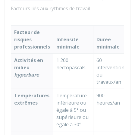
Facteurs liés aux rythmes de travail
Facteur de
risques
Intensité
Durée
professionnels
minimale
minimale
Activités en
1 200
60
milieu
hectopascals
interventions
hyperbare
ou
travaux/an
Températures
Température
900
extrêmes
inférieure ou
heures/an
égale à 5° ou
supérieure ou
égale à 30°