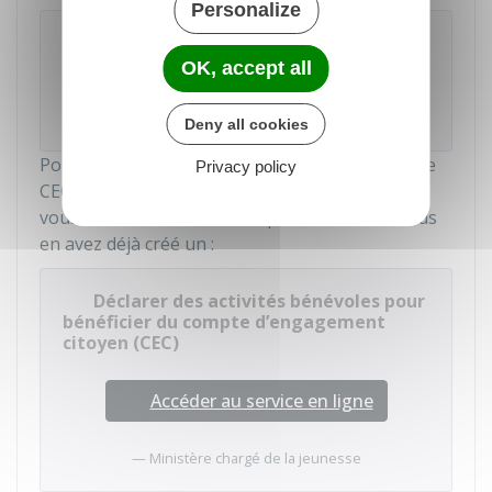
Personalize
À savoir
OK, accept all
Si vous avez effectué des missions dans
plusieurs associations, vous devez effectuer
une déclaration pour chacune d'elles.
Deny all cookies
Pour déclarer vos activités ouvrant des droits de
Privacy policy
CEC, vous devez créer un
compte Bénévole
ou
vous connecter à votre compte Bénévole si vous
en avez déjà créé un :
Déclarer des activités bénévoles pour
bénéficier du compte d’engagement
citoyen (CEC)
Accéder au service en ligne
Ministère chargé de la jeunesse