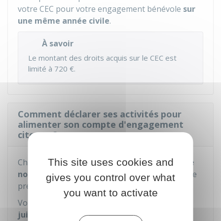
votre CEC pour votre engagement bénévole
sur
une même année civile
.
À savoir
Le montant des droits acquis sur le CEC est
limité à
720 €
.
Comment déclarer ses activités pour
alimenter son compte d'engagement
citoyen ?
This site uses cookies and
Chaque année, vous devez
déclarer en ligne le
nombre d'heures réalisées
au cours de l'année
gives you control over what
précédente.
you want to activate
Vous devez faire votre déclaration
avant le 30
juin
.