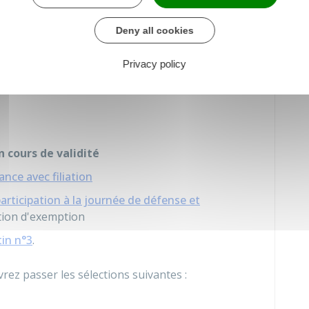
Deny all cookies
 chargé de l'intérieur
Privacy policy
s :
n cours de validité
ance avec filiation
participation à la journée de défense et
ation d'exemption
tin n°3
.
rez passer les sélections suivantes :