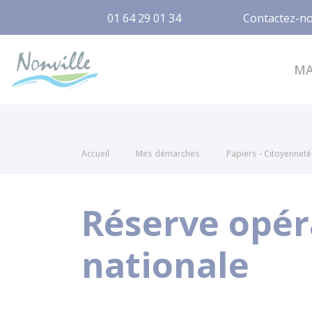
01 64 29 01 34
Contactez-n
Nonville
M
Accueil
Mes démarches
Papiers - Citoyenneté 
Réserve opéra
nationale