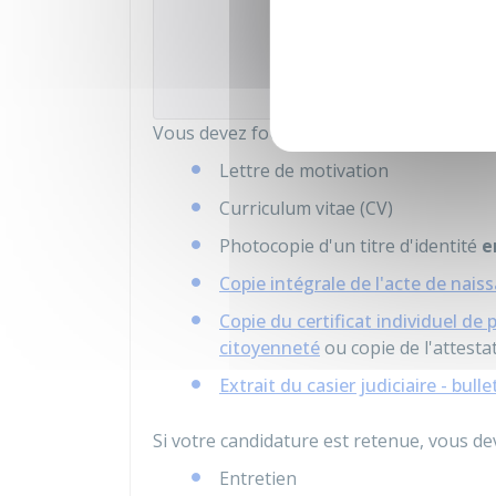
Ministère
Vous devez fournir les documents suivant
Lettre de motivation
Curriculum vitae (CV)
Photocopie d'un titre d'identité
e
Copie intégrale de l'acte de naiss
Copie du certificat individuel de 
citoyenneté
ou copie de l'attest
Extrait du casier judiciaire - bulle
Si votre candidature est retenue, vous dev
Entretien