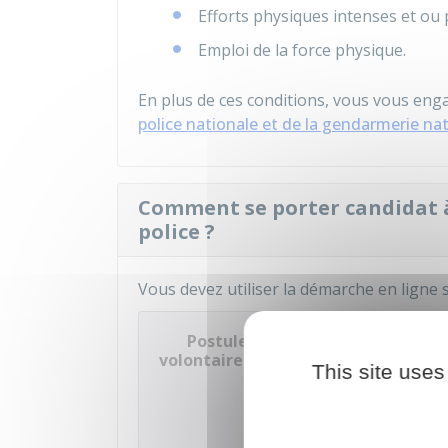
Efforts physiques intenses et ou
Emploi de la force physique.
En plus de ces conditions, vous vous eng
police nationale et de la gendarmerie na
Comment se porter candidat à
police ?
Vous devez utiliser la démarche en ligne s
Postuler à la réserve opérationne
volontaire)
This site uses
Accé