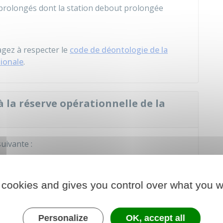
 prolongés dont la station debout prolongée
agez à respecter le
code de déontologie de la
tionale
.
 la réserve opérationnelle de la
uivante :
lle de la police nationale (citoyen
 cookies and gives you control over what you w
der au Formulaire
Personalize
OK, accept all