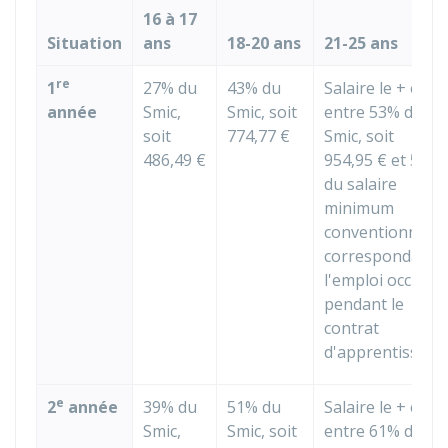
16 à 17
Situation
ans
18-20 ans
21-25 ans
re
1
27% du
43% du
Salaire le + élev
année
Smic,
Smic, soit
entre 53% du
soit
774,77 €
Smic, soit
486,49 €
954,95 €
et 53%
du salaire
minimum
conventionnel
correspondant 
l'emploi occupé
pendant le
contrat
d'apprentissage
e
2
année
39% du
51% du
Salaire le + élev
Smic,
Smic, soit
entre 61% du