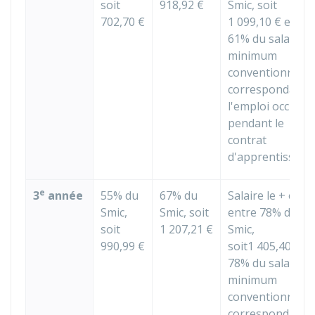
soit
918,92 €
Smic, soit
702,70 €
1 099,10 €
et
61% du salaire
minimum
conventionnel
correspondant 
l'emploi occupé
pendant le
contrat
d'apprentissage
e
3
année
55% du
67% du
Salaire le + élev
Smic,
Smic, soit
entre 78% du
soit
1 207,21 €
Smic,
990,99 €
soit
1 405,40 €
et
78% du salaire
minimum
conventionnel
correspondant 