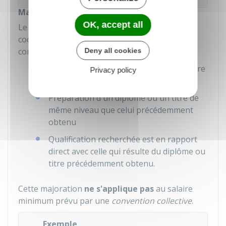
Majoration de salaire
OK, accept all
Le pourcentage de rémunération prévue par le
code du travail est majoré de 15 points si les
conditions suivantes sont toutes remplies :
Deny all cookies
Contrat conclu pour une durée inférieure
Privacy policy
ou égale à 1 an
Préparation d'un diplôme ou un titre de
même niveau que celui précédemment
obtenu
Qualification recherchée est en rapport
direct avec celle qui résulte du diplôme ou
titre précédemment obtenu.
Cette majoration
ne s'applique pas
au salaire
minimum prévu par une
convention collective
.
Exemple