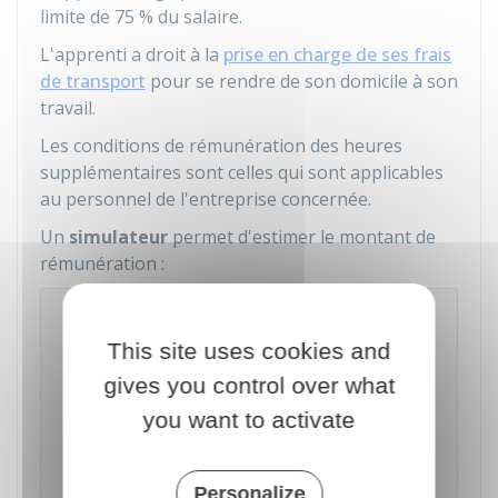
limite de
75 %
du salaire.
L'apprenti a droit à la
prise en charge de ses frais
de transport
pour se rendre de son domicile à son
travail.
Les conditions de rémunération des heures
supplémentaires sont celles qui sont applicables
au personnel de l'entreprise concernée.
Un
simulateur
permet d'estimer le montant de
rémunération :
Estimer le salaire d'un salarié en
contrat d'apprentissage ou de
This site uses cookies and
professionnalisation
gives you control over what
you want to activate
Accéder au Simulateur
Ministère chargé du travail
Personalize