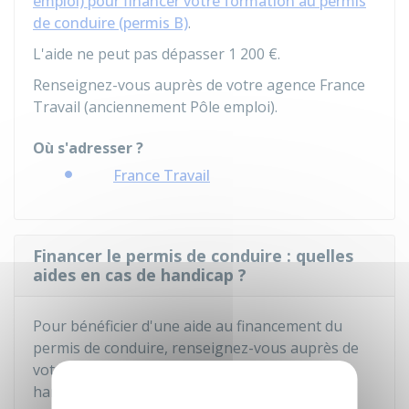
emploi) pour financer votre formation au permis
de conduire (permis B)
.
L'aide ne peut pas dépasser
1 200 €
.
Renseignez-vous auprès de votre agence France
Travail (anciennement Pôle emploi).
Où s'adresser ?
France Travail
Financer le permis de conduire : quelles
aides en cas de handicap ?
Pour bénéficier d'une aide au financement du
permis de conduire, renseignez-vous auprès de
votre maison départementale des personnes
handicapées (MDPH).