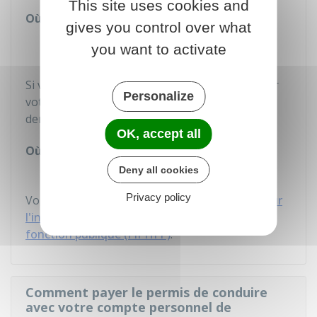
This site uses cookies and
Où s'adresser ?
gives you control over what
Maison départementale des
you want to activate
personnes handicapées (MDPH)
Si vous avez besoin du permis de conduire pour
Personalize
votre projet professionnel, vous pouvez
demander une aide financière à l'
Agefiph
.
OK, accept all
Où s'adresser ?
Deny all cookies
Agefiph
Privacy policy
Vous pouvez aussi vous adresser au
Fonds pour
l'insertion des personnes handicapées dans la
fonction publique (FIPHFP)
.
Comment payer le permis de conduire
avec votre compte personnel de