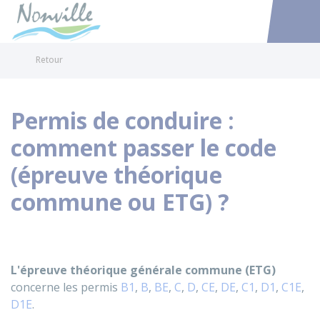
Nonville
Accéder au
Retour
Permis de conduire :
comment passer le code
(épreuve théorique
commune ou ETG) ?
L'épreuve théorique générale commune (ETG)
concerne les permis
B1
,
B
,
BE
,
C
,
D
,
CE
,
DE
,
C1
,
D1
,
C1E
,
D1E
.