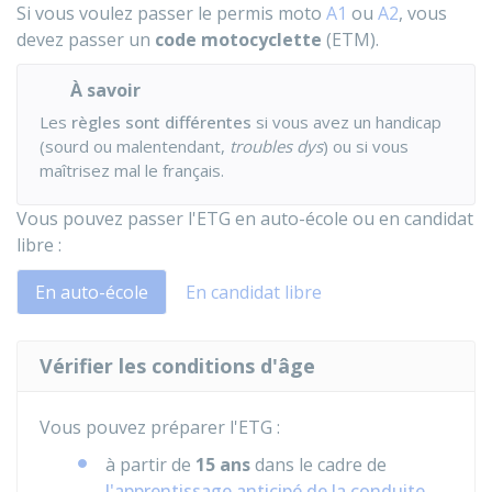
Si vous voulez passer le permis moto
A1
ou
A2
, vous
devez passer un
code motocyclette
(
ETM
).
À savoir
Les
règles sont différentes
si vous avez un handicap
(sourd ou malentendant,
troubles dys
) ou si vous
maîtrisez mal le français.
Vous pouvez passer l'ETG en auto-école ou en candidat
libre :
En auto-école
En candidat libre
Vérifier les conditions d'âge
Vous pouvez préparer l'
ETG
:
à partir de
15 ans
dans le cadre de
l'apprentissage anticipé de la conduite
,