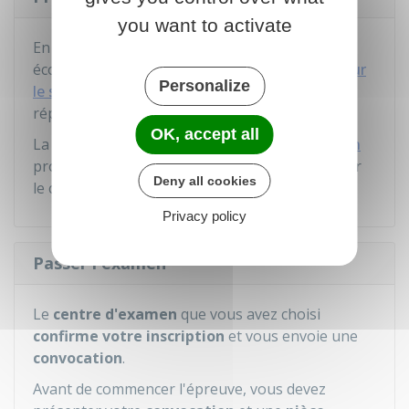
you want to activate
En plus de la formation proposée par l'auto-
école, vous pouvez
tester vos connaissances sur
Personalize
le site de la sécurité routière
en essayant de
répondre à 24 questions.
OK, accept all
La
chaîne YouTube Mon auto-école à la maison
propose des épisodes thématiques pour réviser
Deny all cookies
le code.
Privacy policy
Passer l'examen
Le
centre d'examen
que vous avez choisi
confirme votre inscription
et vous envoie une
convocation
.
Avant de commencer l'épreuve, vous devez