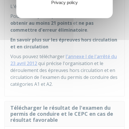
Privacy policy
L'épreuve CIR dure
32 minutes
.
Pour être reçu à l'épreuve CIR, vous devez
obtenir au moins 21 points
et
ne pas
commettre d'erreur éliminatoire
.
En savoir plus sur les épreuves hors circulation
et en circulation
Vous pouvez télécharger
l'annexe I de l'arrêté du
23 avril 2012
qui précise l'organisation et le
déroulement des épreuves hors circulation et en
circulation de l'examen du permis de conduire des
catégories A1 et A2.
Télécharger le résultat de l'examen du
permis de conduire et le CEPC en cas de
résultat favorable