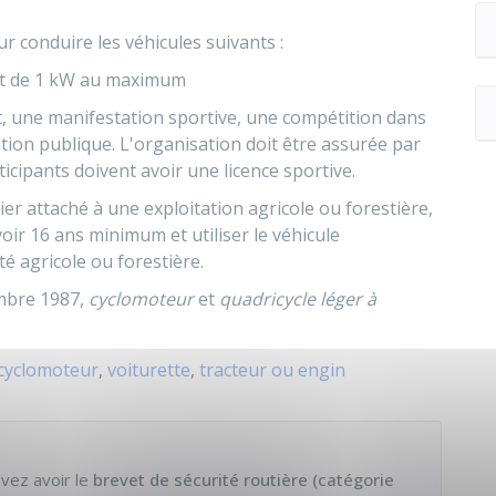
r conduire les véhicules suivants :
t de 1
kW
au maximum
t, une manifestation sportive, une compétition dans
tion publique. L'organisation doit être assurée par
ticipants doivent avoir une licence sportive.
ier attaché à une exploitation agricole ou forestière,
oir 16 ans minimum et utiliser le véhicule
té agricole ou forestière.
embre 1987,
cyclomoteur
et
quadricycle léger à
cyclomoteur
,
voiturette
,
tracteur ou engin
evez avoir le
brevet de sécurité routière (catégorie