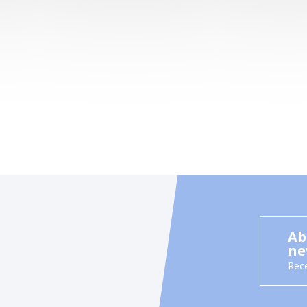
Ab
ne
Rece