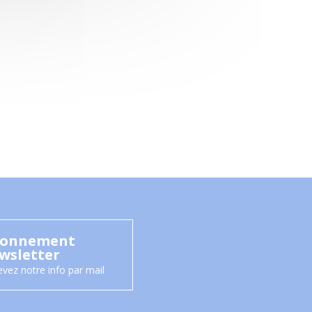
onnement
wsletter
vez notre info par mail