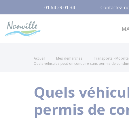
01 64 29 01 34
Contactez-n
Nonville
M
Accueil
Mes démarches
Transports - Mobilité
Quels véhicules peut-on conduire sans permis de conduir
Quels véhicu
permis de co