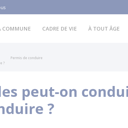
Facebook
ous
A COMMUNE
CADRE DE VIE
À TOUT ÂGE
Permis de conduire
e ?
les peut-on condu
nduire ?