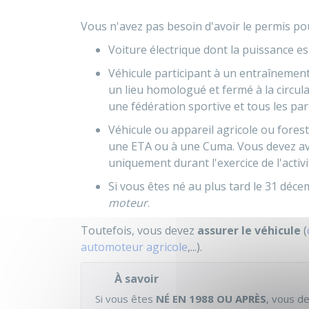
Vous n'avez pas besoin d'avoir le permis pou
Voiture électrique dont la puissance es
Véhicule participant à un entraînemen
un lieu homologué et fermé à la circula
une fédération sportive et tous les par
Véhicule ou appareil agricole ou forest
une
ETA
ou à une
Cuma
. Vous devez av
uniquement durant l'exercice de l'activi
Si vous êtes né au plus tard le 31 déc
moteur
.
Toutefois, vous devez
assurer le véhicule
(
automoteur agricole
,...).
À savoir
Si vous êtes
NÉ EN 1988 OU APRÈS
, vous d