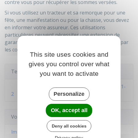
contre vous pour récupérer les sommes versées.
Si vous utilisez un tracteur et sa remorque pour une
fête, une manifestation ou pour la chasse, vous devez
en informer votre assureur. Ces utilisations
particulières peuvent nécessiter une extension de
garantie, car elles ne sont pas toujours couvertes par
les contrats standard.
This site uses cookies and
gives you control over what
Textes de référence
you want to activate
Code des assurances : articles L211-1 à L211-
2
Personalize
OK, accept all
Voir aussi
Deny all cookies
Immatriculation des tracteurs et des véhicules
Privacy policy