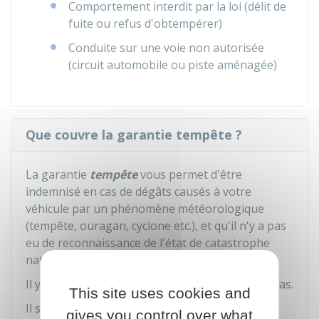
Comportement interdit par la loi (délit de
fuite ou refus d'obtempérer)
Conduite sur une voie non autorisée
(circuit automobile ou piste aménagée)
Que couvre la garantie tempête ?
La garantie
tempête
vous permet d'être
indemnisé en cas de dégâts causés à votre
véhicule par un phénomène météorologique
(tempête, ouragan, cyclone etc.), et qu'il n'y a pas
eu de reconnaissance de l'état de catastrophe
naturelle.
Il y a des cas dans lesquels la garantie ne joue pas.
This site uses cookies and
Il s'agit des cas suivants :
gives you control over what