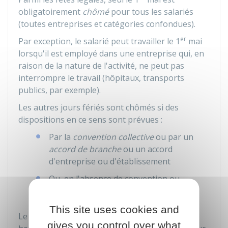
obligatoirement
chômé
pour tous les salariés
(toutes entreprises et catégories confondues).
er
Par exception, le salarié peut travailler le 1
mai
lorsqu'il est employé dans une entreprise qui, en
raison de la nature de l'activité, ne peut pas
interrompre le travail (hôpitaux, transports
publics, par exemple).
Les autres jours fériés sont chômés si des
dispositions en ce sens sont prévues :
Par la
convention collective
ou par un
accord de branche
ou un accord
d'entreprise ou d'établissement
Ou, en l'absence de convention ou
d'accord, par l'employeur.
This site uses cookies and
Le salarié n'est pas obligé de récupérer les
gives you control over what