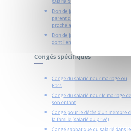
salarié du secteur privé
Don de jours de repos à un salarié
parent d'enfant gravement malade 
proche aidant
Don de jours de repos à un salarié
dont l'enfant est décédé
Congés spécifiques
Congé du salarié pour mariage ou
Pacs
Congé du salarié pour le mariage d
son enfant
Congé pour le décès d'un membre d
la famille (salarié du privé)
Congé sabbatique du salarié dans le