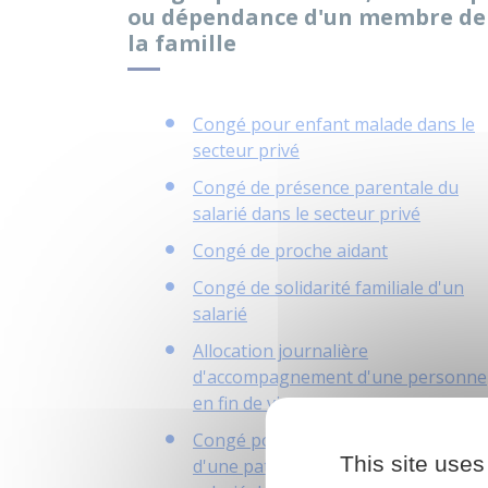
ou dépendance d'un membre de
la famille
Congé pour enfant malade dans le
secteur privé
Congé de présence parentale du
salarié dans le secteur privé
Congé de proche aidant
Congé de solidarité familiale d'un
salarié
Allocation journalière
d'accompagnement d'une personne
en fin de vie
Congé pour l'annonce du handicap 
This site uses
d'une pathologie d'un enfant d'un