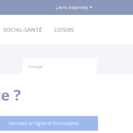
Liens externes
ACCÉDER AU FO
SOCIAL-SANTÉ
LOISIRS
Partager
Partager sur Facebook
Partager sur X - Twitter
Partager sur Linkedin
Partager par email
e ?
Services en ligne et formulaires