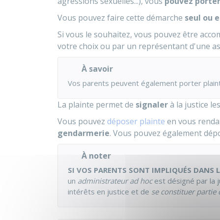
agressions sexuelles...), vous
pouvez porter
Vous pouvez faire cette démarche
seul ou 
Si vous le souhaitez, vous pouvez être acc
votre choix ou par un représentant d'une ass
À savoir
Vos parents peuvent également porter plain
La plainte permet de
signaler
à la justice le
Vous pouvez
déposer plainte
en vous renda
gendarmerie
. Vous pouvez également dépos
À noter
SI VOS PARENTS SONT IMPLIQUÉS DANS 
un
administrateur ad hoc
est désigné par la 
intérêts en justice et de
se constituer partie c