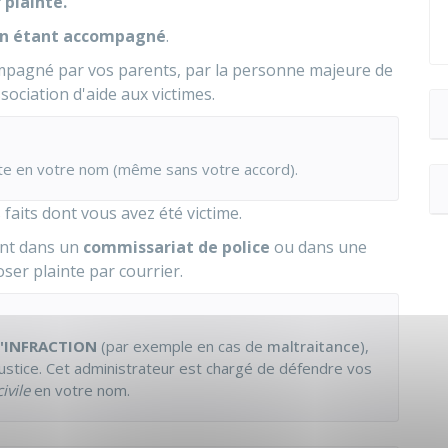
 plainte.
en étant accompagné
.
ompagné par vos parents, par la personne majeure de
ociation d'aide aux victimes.
te en votre nom (même sans votre accord).
s faits dont vous avez été victime.
nt dans un
commissariat de police
ou dans une
er plainte par courrier.
L'INFRACTION
(par exemple en cas de
maltraitance
),
justice. Cet administrateur est chargé de défendre vos
ivile
en votre nom.