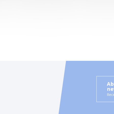
Ab
ne
Rece