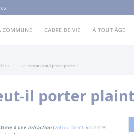
Facebook
ous
A COMMUNE
CADRE DE VIE
À TOUT ÂGE
pénale
Un mineur peut-il porter plainte ?
t-il porter plaint
ctime d'une
infraction
(
vol ou racket
, violences,