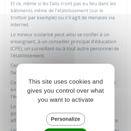
Et ce, même si les faits n'ont pas eu lieu dans les
bâtiments même de l'établissement (sur le
trottoir par exemple) ou s'il agit de menaces via
internet.
Le mineur scolarisé peut ainsi se confier à un
enseignant, à un conseiller principal d'éducation
(CPE), un surveillant ou à tout autre personnel de
l'établissement.
Ces personnes doivent l'aider et rapporter les
faits au chef d'établissement.
This site uses cookies and
Celui-ci doit prendre les mesures qui s'imposent
en informant les services départementaux de
gives you control over what
l'éducation nationale.
you want to activate
Le chef d'établissement peut aussi prévenir le
policier ou gendarme "référent sécurité-école"
Personalize
affecté à son établissement, si ce dispositif existe.
Un signalement peut également être transmis au