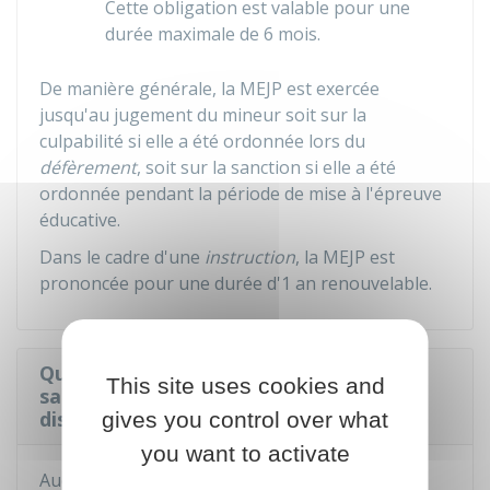
Cette obligation est valable pour une
durée maximale de 6 mois.
De manière générale, la MEJP est exercée
jusqu'au jugement du mineur soit sur la
culpabilité si elle a été ordonnée lors du
défèrement
, soit sur la sanction si elle a été
ordonnée pendant la
période de mise à l'épreuve
éducative
.
Dans le cadre d'une
instruction
, la MEJP est
prononcée pour une durée d'1 an renouvelable.
Quelles mesures permettent de
This site uses cookies and
sanctionner un mineur capable de
discernement ?
gives you control over what
you want to activate
Aucune peine ne peut être prononcée à l'égard