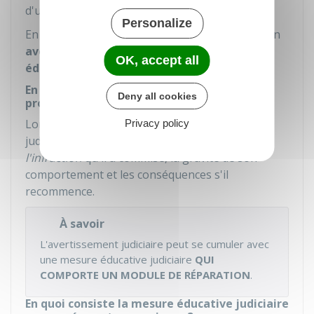
d'un mineur de moins de 13 ans.
Personalize
En revanche, le mineur peut se voir appliquer un
avertissement judiciaire
et une
mesure
OK, accept all
éducative judiciaire
.
En quoi consiste l'avertissement judiciaire
Deny all cookies
prononcé contre un mineur ?
Lorsque le juge prononce un avertissement
Privacy policy
judiciaire contre un mineur, il lui explique
l'infraction
qu'il a commise, la gravité de son
comportement et les conséquences s'il
recommence.
À savoir
L'avertissement judiciaire peut se cumuler avec
une mesure éducative judiciaire
QUI
COMPORTE UN MODULE DE RÉPARATION
.
En quoi consiste la mesure éducative judiciaire