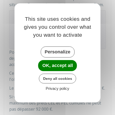
situer en France métropolitaine ou dans un Dom.
Attention
This site uses cookies and
La banque peut exiger le remboursement
gives you control over what
immédiat du prêt si vous l'utilisez pour financer
you want to activate
une opération qui ne fait pas partie des
opérations prévues par la réglementation.
Personalize
Pour obtenir le prêt, votre CEL doit être ouvert
depuis au moins 18 mois, et vous devez avoir
acquis un montant minimum d'intérêts.
OK, accept all
Ce montant est de
75 €
,
37 €
, ou
22,5 €
selon
Deny all cookies
l'objet du financement.
Le montant maximum du
prêt CEL
est de
23 000 €
.
Privacy policy
Si vous disposez aussi d'un PEL, le montant
maximum des prêts CEL et PEL cumulés ne peut
pas dépasser
92 000 €
.