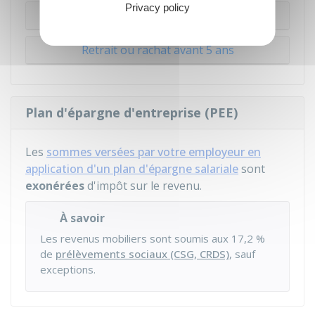
Privacy policy
Retrait ou rachat après 5 ans
Retrait ou rachat avant 5 ans
Plan d'épargne d'entreprise (PEE)
Les
sommes versées par votre employeur en
application d'un plan d'épargne salariale
sont
exonérées
d'impôt sur le revenu.
À savoir
Les revenus mobiliers sont soumis aux
17,2 %
de
prélèvements sociaux (CSG, CRDS)
, sauf
exceptions.