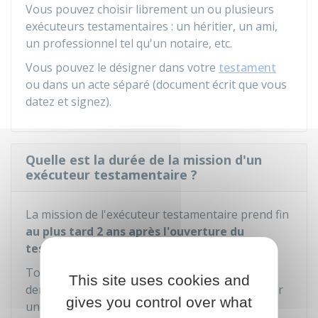
Vous pouvez choisir librement un ou plusieurs
exécuteurs testamentaires : un héritier, un ami,
un professionnel tel qu'un notaire, etc.
Vous pouvez le désigner dans votre
testament
ou dans un acte séparé (document écrit que vous
datez et signez).
Quelle est la durée de la mission d'un
exécuteur testamentaire ?
La mission de l'exécuteur testamentaire prend fin
au plus tard 2 ans après l'ouverture du
testament
.
Toutefois, l'exécuteur testamentaire peut
This site uses cookies and
demander au juge de prolonger sa mission pour
gives you control over what
une durée maximum d'1 an.