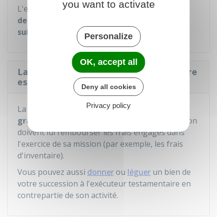
you want to activate
L'exécuteur testamentaire doit
rendre compte
de son activité
aux héritiers
dans les 6 mois
suivant la fin de sa mission
.
Personalize
OK, accept all
La mission d'un exécuteur testamentaire
est-elle payante ?
Deny all cookies
Privacy policy
La mission de l'exécuteur testamentaire est
gratuite
. Toutefois, les héritiers de la succession
doivent lui rembourser les frais engagés dans
l'exercice de sa mission (par exemple, les frais
d'inventaire).
Vous pouvez aussi
donner
ou
léguer
un bien de
votre succession à l'exécuteur testamentaire en
contrepartie de son activité.