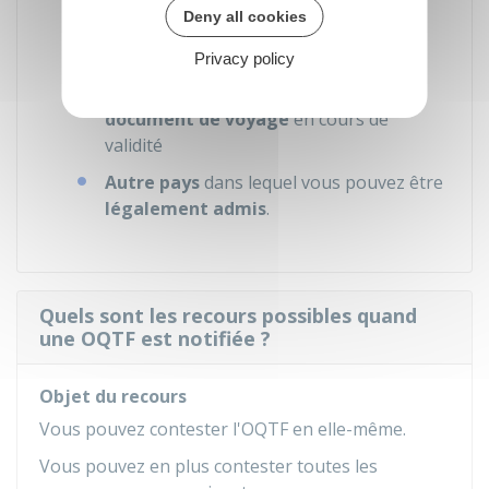
liberté y sont menacées ou si vous êtes
Deny all cookies
exposés à la torture, à des peines ou
traitements inhumains ou dégradants)
Privacy policy
Dernier pays qui vous a délivré un
document de voyage
en cours de
validité
Autre pays
dans lequel vous pouvez être
légalement admis
.
Quels sont les recours possibles quand
une OQTF est notifiée ?
Objet du recours
Vous pouvez contester l'OQTF en elle-même.
Vous pouvez en plus contester toutes les