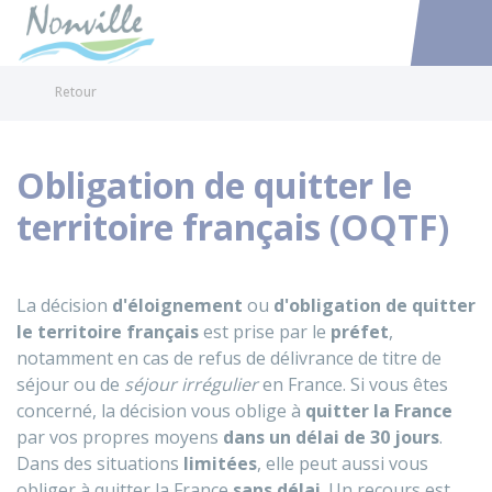
Nonville
Accéder au
Retour
Obligation de quitter le
territoire français (OQTF)
La décision
d'éloignement
ou
d'obligation de quitter
le territoire français
est prise par le
préfet
,
notamment en cas de refus de délivrance de titre de
séjour ou de
séjour irrégulier
en France. Si vous êtes
concerné, la décision vous oblige à
quitter la France
par vos propres moyens
dans un délai de 30 jours
.
Dans des situations
limitées
, elle peut aussi vous
obliger à quitter la France
sans délai
. Un recours est