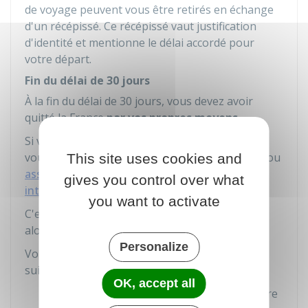
de voyage peuvent vous être retirés en échange
d'un récépissé. Ce récépissé vaut justification
d'identité et mentionne le délai accordé pour
votre départ.
Fin du délai de 30 jours
À la fin du délai de 30 jours, vous devez avoir
quitté la France
par vos propres moyens
.
Si vous êtes toujours en France passé ce délai,
vous pouvez être placé en
centre de rétention
ou
This site uses cookies and
assigné à résidence
. Le préfet vous
notifie
une
gives you control over what
interdiction de retour en France (IRTF)
.
you want to activate
C'est l'administration française qui organisera
alors votre départ.
Personalize
Vous êtes
éloigné
dans l'une des destinations
suivantes :
OK, accept all
Pays d'origine
(sauf si votre vie ou votre