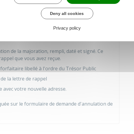
orfaitaire
Deny all cookies
yer
le montant initial de l'amende forfaitaire. Le
changement d'adresse sur votre carte grise ou à
Privacy policy
vous avez fait la déclaration avant.
on de la majoration, rempli, daté et signé. Ce
e rappel que vous avez reçue.
rfaitaire libellé à l'ordre du Trésor Public
de la lettre de rappel
ée avec votre nouvelle adresse.
iquée sur le formulaire de demande d'annulation de