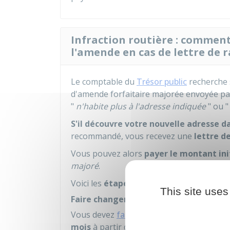
Infraction routière : comment
l'amende en cas de lettre de r
Le comptable du
Trésor public
recherche s
d'amende forfaitaire majorée envoyée pa
"
n'habite plus à l'adresse indiquée
" ou 
S'il découvre votre nouvelle adresse da
recommandé, vous recevez une
lettre d
Vous pouvez alors
payer le montant ini
majoré
.
Voici les
étapes à suivre
:
This site uses
Faire changer l'adresse de la carte gris
Vous devez
faire le changement d'adresse
mois
à partir de l'envoi de la lettre de rap