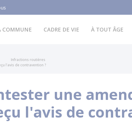
Facebook
ous
A COMMUNE
CADRE DE VIE
À TOUT ÂGE
Infractions routières
u l'avis de contravention ?
tester une amend
reçu l'avis de cont