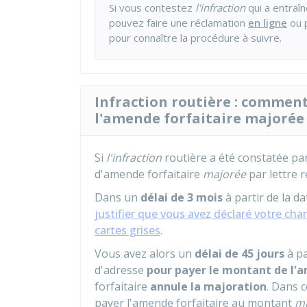
Si vous contestez
l'infraction
qui a entraî
pouvez faire une réclamation
en ligne
ou p
pour connaître la procédure à suivre.
Infraction routière : commen
l'amende forfaitaire majorée
Si
l'infraction
routière a été constatée par
d'amende forfaitaire
majorée
par lettre
Dans un
délai de 3 mois
à partir de la d
justifier que vous avez déclaré votre ch
cartes grises
.
Vous avez alors un
délai de 45 jours
à pa
d'adresse
pour payer le montant de l'
forfaitaire
annule la majoration
. Dans c
payer l'amende forfaitaire au montant
m