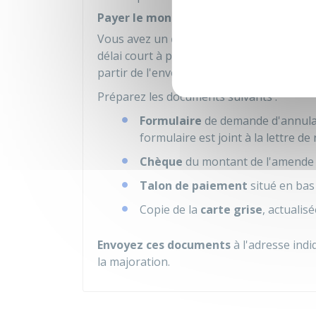
Payer le montant initial de l'amende f
Vous avez un
délai de 45 jours pour pa
délai court à partir de la déclaration de 
partir de l'envoi de la lettre de rappel si 
Préparez les documents suivants :
Formulaire
de demande d'annulati
formulaire est joint à la lettre d
Chèque
du montant de l'amende fo
Talon de paiement
situé en bas 
Copie de la
carte grise
, actualis
Envoyez ces documents
à l'adresse ind
la majoration.