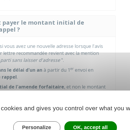
 payer le montant initial de
appel ?
i vous avez une nouvelle adresse lorsque l'avis
r lettre recommandée revient avec la mention
"
parti sans laisser d'adresse
".
er
ns le délai d'un an
à partir du 1
envoi en
e rappel
.
tial de l'amende forfaitaire
, et non le montant
 cookies and gives you control over what you w
e si vous ne l'avez pas déjà fait
 sur la carte grise du véhicule
dans un
délai de 3
Personalize
OK, accept all
pel.