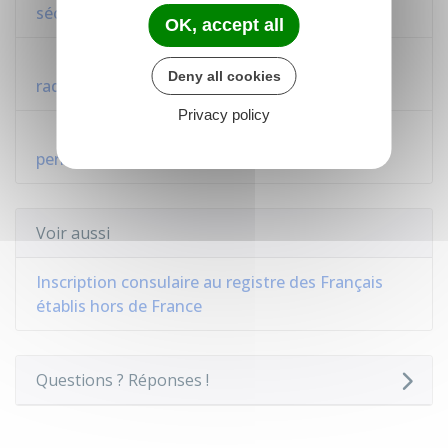
sécurisée...
OK, accept all
Demander ses certificats (inscription ou
Deny all cookies
radiation) et sa carte consulaire
Privacy policy
Faire un recours en ligne concernant le
permis de conduire
Voir aussi
Inscription consulaire au registre des Français
établis hors de France
Questions ? Réponses !