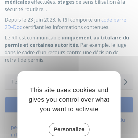
médicales
effectuées,
stages
de sensibilisation à la
sécurité routière…
Depuis le 23 juin 2023, le RII comporte un
code barre
2D-Doc
certifiant les informations contenues.
Le RII est communicable
uniquement au titulaire du
permis et certaines autorités
. Par exemple, le juge
dans le cadre d'un recours contre une décision de
retrait de permis.
Textes de référence
This site uses cookies and
gives you control over what
Services en ligne et formulaires
you want to activate
Consulter et télécharger les informations du
permis de conduire : solde de points, relevé
Personalize
intégral, attestation de droit à conduire