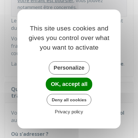
votre enfant est boursier
, vous pouvez
notamment être concernés.
Le paiement peut se faire à l'avance, au moment
This site uses cookies and
du retrait de la carte de transport.
gives you control over what
Vous pouvez également payer par versements
fractionnés au moment de la validation des
you want to activate
coupons trimestriels ou semestriels.
La carte est valable
pour toute l'année scolaire
.
Personalize
OK, accept all
Que faire en cas de vol de la carte de
transport scolaire ?
Deny all cookies
Privacy policy
Vous devez d'abord faire une
déclaration de vol
au commissariat de police ou à la gendarmerie.
Où s'adresser ?