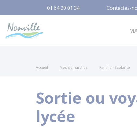
01 64 29 01 34
Contactez-n
Nonville
M
Accueil
Mes démarches
Famille - Scolarité
Sortie ou voy
lycée