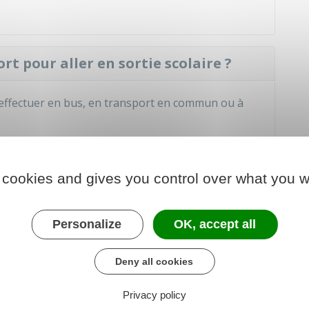
t pour aller en sortie scolaire ?
s'effectuer en bus, en transport en commun ou à
nducteur professionnel.
 cookies and gives you control over what you w
rnir pour participer à la sortie
Personalize
OK, accept all
endent de l'endroit où a lieu la sortie scolaire.
Deny all cookies
tie en France
Privacy policy