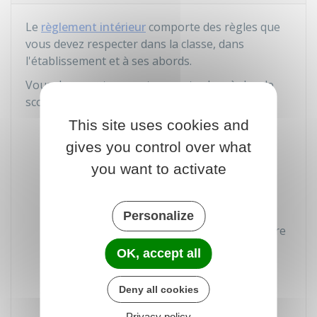
Le
règlement intérieur
comporte des règles que
vous devez respecter dans la classe, dans
l'établissement et à ses abords.
Vous devez notamment respecter les règles de
scolarité suivantes :
This site uses cookies and
Respecter l'autorité des professeurs
gives you control over what
Respecter les horaires des cours et des
you want to activate
activités
Se présenter avec son carnet de
Personalize
correspondance et le matériel nécessaire
OK, accept all
Faire les travaux demandés par le
professeur
Deny all cookies
Privacy policy