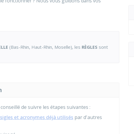
le fonctionner ? Nous vous guidons dans vos
LLE
(Bas-Rhin, Haut-Rhin, Moselle), les
RÈGLES
sont
n
 conseillé de suivre les étapes suivantes :
sigles et acronymes déjà utilisés
par d'autres