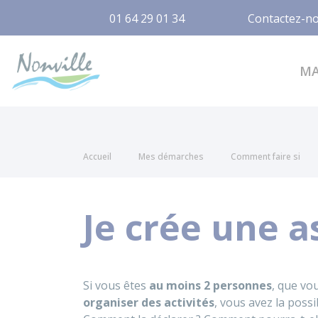
01 64 29 01 34
Contactez-n
Nonville
M
Accueil
Mes démarches
Comment faire si
Je crée une a
Si vous êtes
au moins 2 personnes
, que vo
organiser des activités
, vous avez la possi