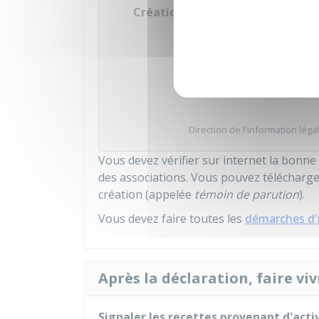
Création d'une association (e-cr
Accéder
Direction de l'information légal
Vous devez vérifier sur internet la bonne
des associations. Vous pouvez télécharger
création (appelée
témoin de parution
).
Vous devez faire toutes les
démarches d'
Après la déclaration, faire viv
Signaler les recettes provenant d'activ