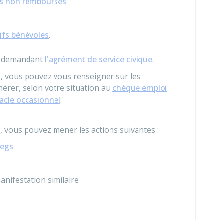
is non remboursés
ifs bénévoles
.
en demandant
l'agrément de service civique
.
s, vous pouvez vous renseigner sur les
hérer, selon votre situation au
chèque emploi
acle occasionnel
.
on, vous pouvez mener les actions suivantes :
legs
nifestation similaire