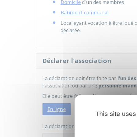
Domicile
d'un des membres
Bâtiment communal
Local ayant vocation à être loué o
déclarée.
Déclarer l'association
La déclaration doit être faite par
l'un de
l'association ou par une
personne mand
Elle peut être faite
en ligne
,
par courrier
En ligne
Par courrier
Sur place
This site uses
La déclaration peut être faite en utilisant 