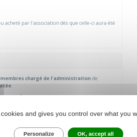
u acheté par l'association dès que celle-ci aura été
s membres chargé de l'administration
de
atée
.
ou
sur place
.
 cookies and gives you control over what you w
le téléservice e-création :
Personalize
OK, accept all