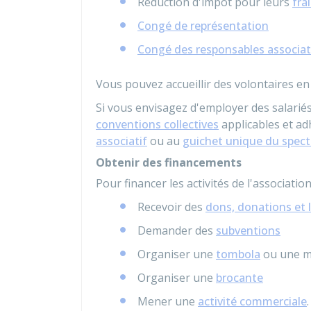
Réduction d'impôt pour leurs
fra
Congé de représentation
Congé des responsables associat
Vous pouvez accueillir des volontaires 
Si vous envisagez d'employer des salarié
conventions collectives
applicables et ad
associatif
ou au
guichet unique du spect
Obtenir des financements
Pour financer les activités de l'associati
Recevoir des
dons, donations et 
Demander des
subventions
Organiser une
tombola
ou une ma
Organiser une
brocante
Mener une
activité commerciale
.