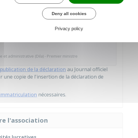
éation)
Deny all cookies
 au service en ligne
Privacy policy
e et administrative (Dila) - Premier ministre
publication de la déclaration
au Journal officiel
 une copie de l'insertion de la déclaration de
immatriculation
nécessaires.
re l'association
ités lucratives