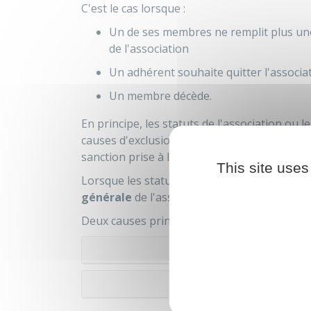
C'est le cas lorsque :
Un de ses membres ne remplit plus une 
de l'association
Un adhérent souhaite quitter l'associa
Un membre décède.
En principe, les statuts de l'association ou 
causes d'exclusion et la procédure à suivre. 
sanction prise à l'encontre d'un membre peu
This site uses
Lorsque les statuts ne donnent pas de précisi
générale
de l'association de se prononcer.
Deux causes principales peuvent conduire un
Non-paiem
F