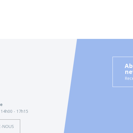
Ab
ne
Rece
ie
14h00 - 17h15
Z-NOUS