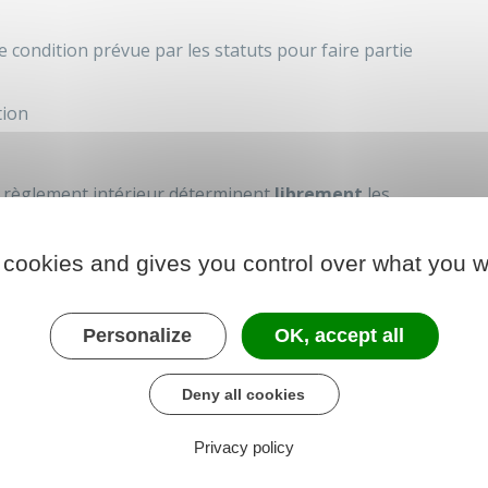
condition prévue par les statuts pour faire partie
tion
le règlement intérieur déterminent
librement
les
Si cette dernière n'est pas rigoureusement suivie, la
t être remise en question.
 cookies and gives you control over what you w
ons sur ces points, c'est en principe à l'
assemblée
Personalize
OK, accept all
e association à exclure l'un de ses membres :
ent des cotisations
Deny all cookies
aute grave
Privacy policy