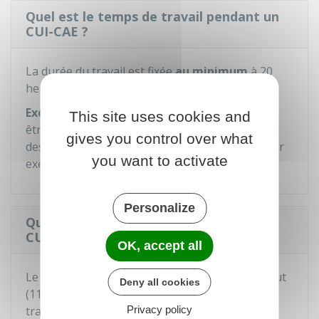
Quel est le temps de travail pendant un
CUI-CAE ?
La durée du travail est fixée
au minimum
à 20
heures par semaine.
Exceptionnellement
, la durée du travail peut
This site uses cookies and
être inférieure à ce seuil pour les salariés ayant
gives you control over what
des difficultés particulièrement importantes (par
you want to activate
exemple, un handicap).
Personalize
Quelle est la rémunération pendant un
CUI-CAE ?
OK, accept all
Le salaire est au moins égal au
Smic
horaire brut
Deny all cookies
(
11,88 €
) multiplié par le nombre d'heures
travaillées.
Privacy policy