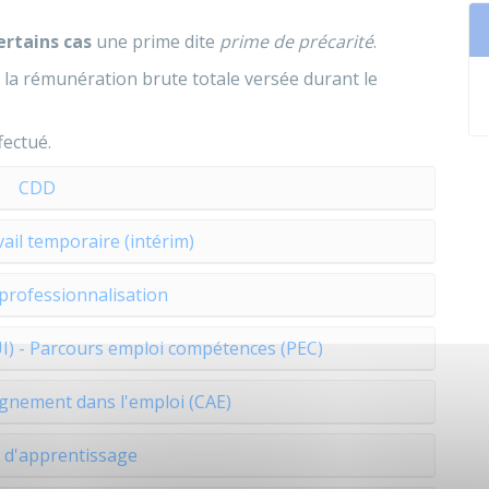
ertains cas
une prime dite
prime de précarité
.
 la rémunération brute totale versée durant le
ectué.
CDD
vail temporaire (intérim)
professionnalisation
UI) - Parcours emploi compétences (PEC)
gnement dans l'emploi (CAE)
 d'apprentissage