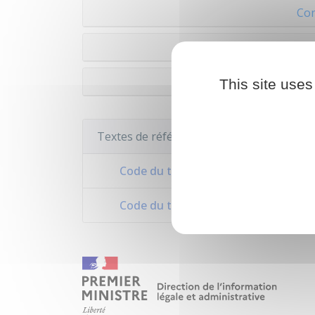
Con
Contrat dit étudiant 
Cont
This site uses
Textes de référence
Code du travail : articles L1243-5 à 
Code du travail : articles L1251-29 à