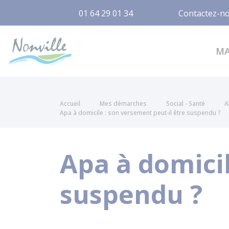
01 64 29 01 34
Contactez-n
Nonville
M
Accueil
Mes démarches
Social - Santé
A
Apa à domicile : son versement peut-il être suspendu ?
Apa à domicil
suspendu ?