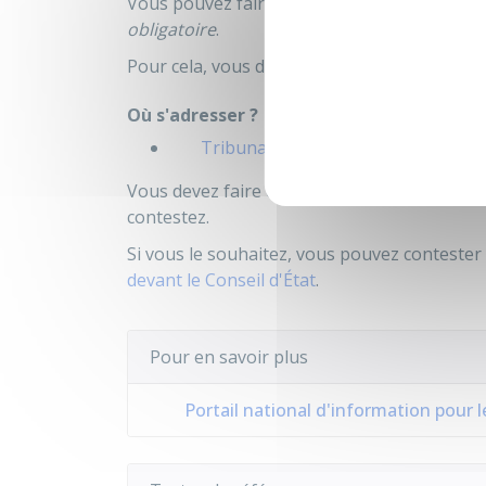
Vous pouvez faire appel de la décision rend
obligatoire
.
Pour cela, vous devez déposer un recours con
Où s'adresser ?
Tribunal administratif
Vous devez faire ce recours dans les 2 mois q
contestez.
Si vous le souhaitez, vous pouvez contester 
devant le Conseil d'État
.
Pour en savoir plus
Portail national d'information pour 