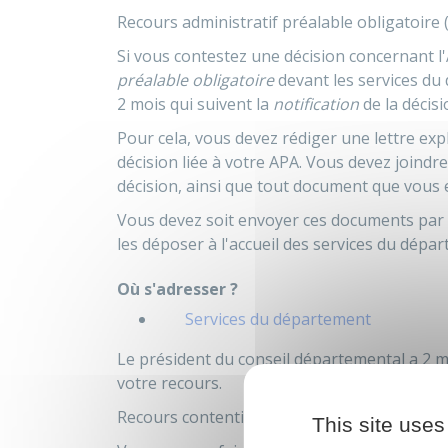
Recours administratif préalable obligatoire 
Si vous contestez une décision concernant l
préalable obligatoire
devant les services du
2 mois qui suivent la
notification
de la décis
Pour cela, vous devez rédiger une lettre exp
décision liée à votre APA. Vous devez joindre 
décision, ainsi que tout document que vous e
Vous devez soit envoyer ces documents par 
les déposer à l'accueil des services du dépa
Où s'adresser ?
Services du département
Le président du conseil départemental a 2 
votre recours.
Recours contentieux
This site uses