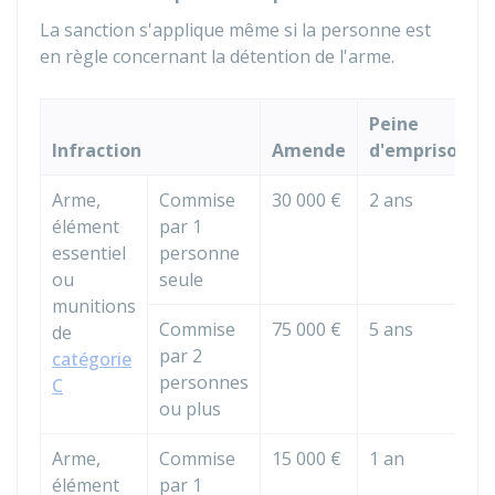
La sanction s'applique même si la personne est
en règle concernant la détention de l'arme.
Peine
Infraction
Amende
d'emprisonn
Arme,
Commise
30 000 €
2 ans
élément
par 1
essentiel
personne
ou
seule
munitions
Commise
75 000 €
5 ans
de
par 2
catégorie
personnes
C
ou plus
Arme,
Commise
15 000 €
1 an
élément
par 1