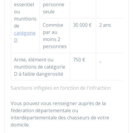
essentiel
personne
ou
seule
munitions
Commise
30 000 €
2 ans
de
par au
catégorie
moins 2
D
personnes
Arme, élément ou
750 €
_
munitions de catégorie
D à faible dangerosité
Sanctions infligées en fonction de l'infraction
Vous pouvez vous renseigner auprès de la
fédération départementale ou
interdépartementale des chasseurs de votre
domicile.