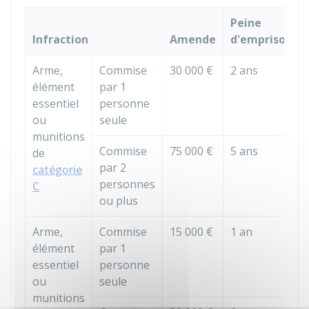
Peine
Infraction
Amende
d'emprisonn
Arme,
Commise
30 000 €
2 ans
élément
par 1
essentiel
personne
ou
seule
munitions
Commise
75 000 €
5 ans
de
par 2
catégorie
personnes
C
ou plus
Arme,
Commise
15 000 €
1 an
élément
par 1
essentiel
personne
ou
seule
munitions