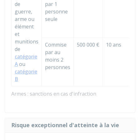
de
par 1
guerre,
personne
arme ou
seule
élément
et
munitions
Commise
500 000 €
10 ans
de
par au
catégorie
moins 2
A
ou
personnes
catégorie
B
Armes : sanctions en cas d'infraction
Risque exceptionnel d'atteinte à la vie