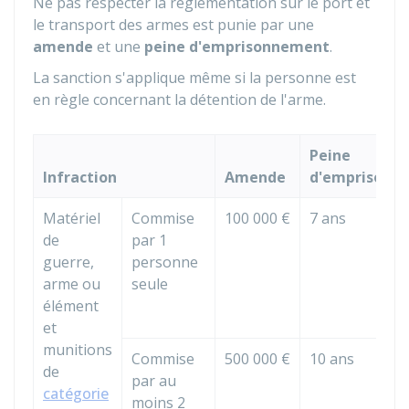
Ne pas respecter la réglementation sur le port et
le transport des armes est punie par une
amende
et une
peine d'emprisonnement
.
La sanction s'applique même si la personne est
en règle concernant la détention de l'arme.
Peine
Infraction
Amende
d'emprisonn
Matériel
Commise
100 000 €
7 ans
de
par 1
guerre,
personne
arme ou
seule
élément
et
munitions
Commise
500 000 €
10 ans
de
par au
catégorie
moins 2