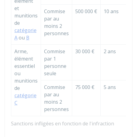
élément
et
Commise
500 000 €
10 ans
munitions
par au
de
moins 2
catégorie
personnes
A
ou
B
Arme,
Commise
30 000 €
2 ans
élément
par 1
essentiel
personne
ou
seule
munitions
Commise
75 000 €
5 ans
de
par au
catégorie
moins 2
C
personnes
Sanctions infligées en fonction de l'infraction