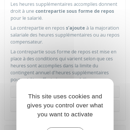
Les heures supplémentaires accomplies donnent
droit à une
contrepartie sous forme de repos
pour le salarié.
La contrepartie en repos
s'ajoute
à la majoration
salariale des heures supplémentaires ou au repos
compensateur.
La contrepartie sous forme de repos est mise en
place à des conditions qui varient selon que ces
heures sont accomplies dans la limite du
contingent annuel d'heures supplémentaires
pouvant être effectuées ou au-delà.
Dans la limite du contingent annuel
This site uses cookies and
gives you control over what
Au-delà du contingent annuel
you want to activate