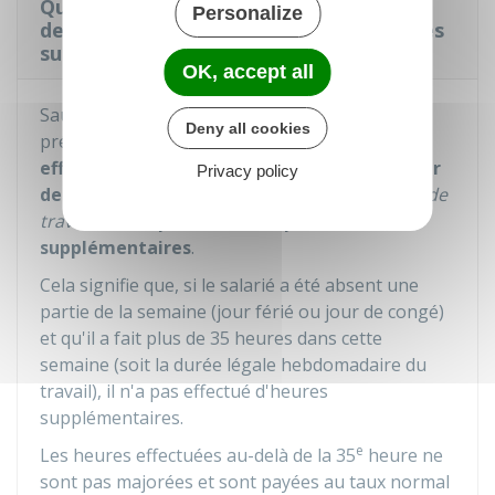
Quelle est l'incidence d'un jour férié ou
Personalize
des congés dans le décompte des heures
supplémentaires ?
OK, accept all
Sauf
dispositions conventionnelles
ou
usages
Deny all cookies
prévus dans l'entreprise,
les heures non
effectuées du fait d'un jour férié ou d'un jour
Privacy policy
de congé ne sont pas assimilées
à du
temps de
travail effectif
pour le décompte des heures
supplémentaires
.
Cela signifie que, si le salarié a été absent une
partie de la semaine (jour férié ou jour de congé)
et qu'il a fait plus de 35 heures dans cette
semaine (soit la durée légale hebdomadaire du
travail), il n'a pas effectué d'heures
supplémentaires.
e
Les heures effectuées au-delà de la 35
heure ne
sont pas majorées et sont payées au taux normal