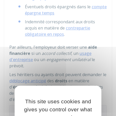
Éventuels droits épargnés dans le
compte
épargne temps
Indemnité correspondant aux droits
acquis en matière de
contrepartie
obligatoire en repos
.
Par ailleurs, l'employeur doit verser une
aide
financière
si un
accord collectif
, un
usage
d'entreprise
ou un
engagement unilatéral
le
prévoit.
Les héritiers ou ayants droit peuvent demander le
déblocage anticipé
des
droits
en matière
d'
épargne salariale
(participation aux résultats
de l'entreprise, réserve spéciale ou plan
d'épargne d'entreprise...).
This site uses cookies and
gives you control over what
À savoir